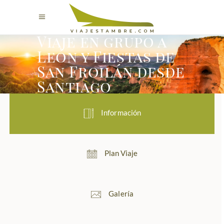
Viaje en grupo a
León y Fiestas de
San Froilán desde
Santiago
Información
Plan Viaje
Galería